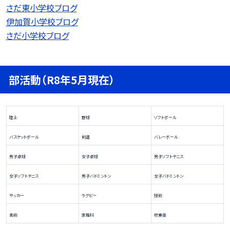
さだ東小学校ブログ
伊加賀小学校ブログ
さだ小学校ブログ
部活動（R8年5月現在）
陸上
野球
ソフトボール
バスケットボール
剣道
バレーボール
男子卓球
女子卓球
男子ソフトテニス
女子ソフトテニス
男子バドミントン
女子バドミントン
サッカー
ラグビー
技術
美術
家庭科
吹奏楽