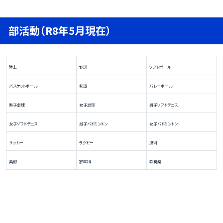
部活動（R8年5月現在）
陸上
野球
ソフトボール
バスケットボール
剣道
バレーボール
男子卓球
女子卓球
男子ソフトテニス
女子ソフトテニス
男子バドミントン
女子バドミントン
サッカー
ラグビー
技術
美術
家庭科
吹奏楽