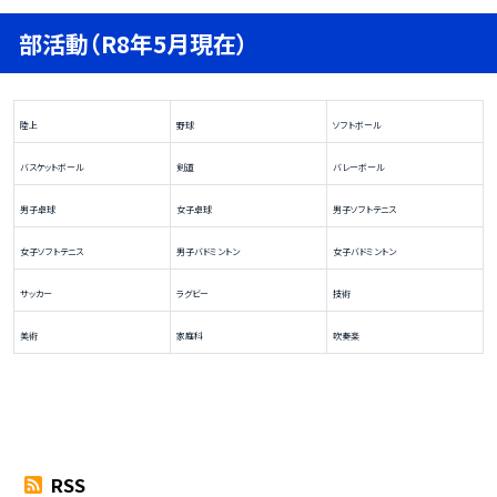
部活動（R8年5月現在）
陸上
野球
ソフトボール
バスケットボール
剣道
バレーボール
男子卓球
女子卓球
男子ソフトテニス
女子ソフトテニス
男子バドミントン
女子バドミントン
サッカー
ラグビー
技術
美術
家庭科
吹奏楽
RSS