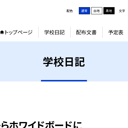
配色
通常
白地
黒地
文字
トップページ
学校日記
配布文書
予定表
学校日記
からホワイドボードに