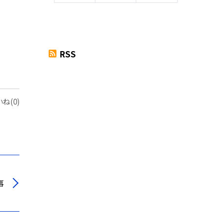
RSS
ね(0)
事