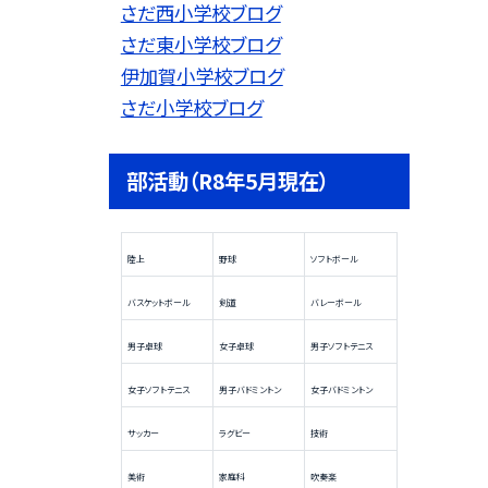
さだ西小学校ブログ
さだ東小学校ブログ
伊加賀小学校ブログ
さだ小学校ブログ
部活動（R8年5月現在）
陸上
野球
ソフトボール
バスケットボール
剣道
バレーボール
男子卓球
女子卓球
男子ソフトテニス
女子ソフトテニス
男子バドミントン
女子バドミントン
サッカー
ラグビー
技術
美術
家庭科
吹奏楽