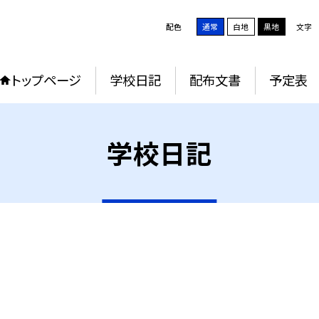
配色
通常
白地
黒地
文字
トップページ
学校日記
配布文書
予定表
学校日記