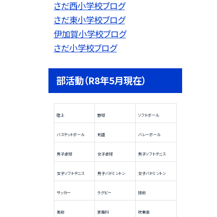
さだ西小学校ブログ
さだ東小学校ブログ
伊加賀小学校ブログ
さだ小学校ブログ
部活動（R8年5月現在）
陸上
野球
ソフトボール
バスケットボール
剣道
バレーボール
男子卓球
女子卓球
男子ソフトテニス
女子ソフトテニス
男子バドミントン
女子バドミントン
サッカー
ラグビー
技術
美術
家庭科
吹奏楽