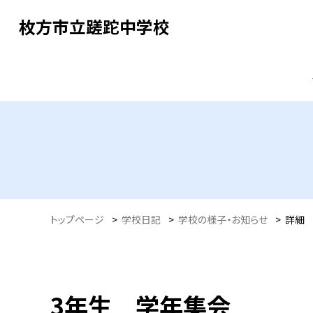
枚方市立蹉跎中学校
トップページ
>
学校日記
>
学校の様子・お知らせ
>
詳細
3年生 学年集会