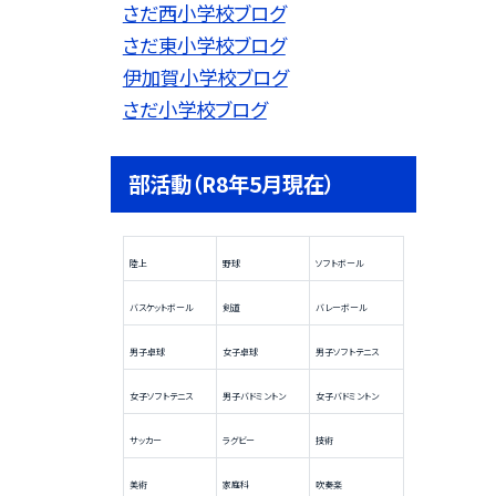
さだ西小学校ブログ
さだ東小学校ブログ
伊加賀小学校ブログ
さだ小学校ブログ
部活動（R8年5月現在）
陸上
野球
ソフトボール
バスケットボール
剣道
バレーボール
男子卓球
女子卓球
男子ソフトテニス
女子ソフトテニス
男子バドミントン
女子バドミントン
サッカー
ラグビー
技術
美術
家庭科
吹奏楽