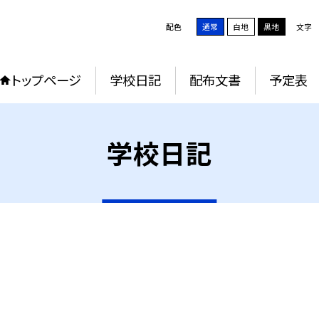
配色
通常
白地
黒地
文字
トップページ
学校日記
配布文書
予定表
学校日記