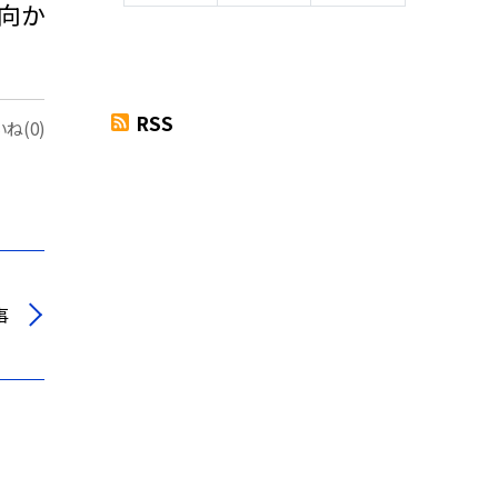
向か
RSS
ね(0)
事