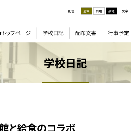
配色
通常
白地
黒地
文字
トップページ
学校日記
配布文書
行事予定
学校日記
書館と給食のコラボ