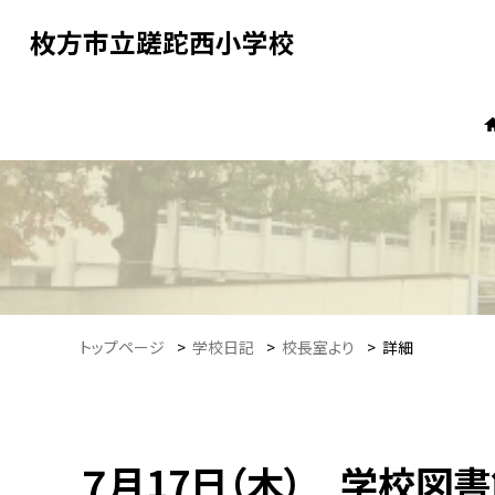
枚方市立蹉跎西小学校
トップページ
>
学校日記
>
校長室より
>
詳細
７月17日（木） 学校図