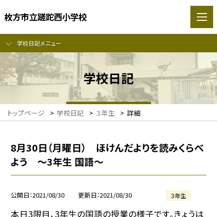
枚方市立蹉跎西小学校
学校日記メニュー
学校日記
トップページ
>
学校日記
>
３年生
>
詳細
8月30日（月曜日） ほけんだよりを読みくらべ
よう 〜3年生 国語〜
公開日
2021/08/30
更新日
2021/08/30
３年生
本日3限目、3年生の国語の授業の様子です。きょうは