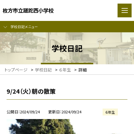
枚方市立蹉跎西小学校
学校日記メニュー
学校日記
トップページ
>
学校日記
>
６年生
>
詳細
9/24（火）朝の散策
公開日
2024/09/24
更新日
2024/09/24
６年生