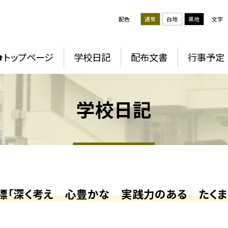
配色
通常
白地
黒地
文字
トップページ
学校日記
配布文書
行事予定
学校日記
標「深く考え 心豊かな 実践力のある たくま