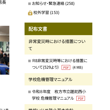
信長
お知らせ・緊急連絡
(258)
校外学習
(153)
配布文書
非常変災時における措置につい
て
Ｒ8非常変災時等における措置に
ついて(529より）
(4 MB)
PDF
学校危機管理マニュアル
令和８年度 枚方市立蹉跎西小
学校 危機管理マニュアル
PDF
でいま