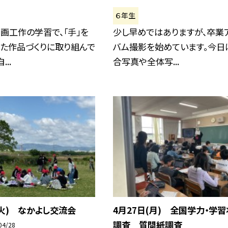
６年生
画工作の学習で、「手」を
少し早めではありますが、卒業
した作品づくりに取り組んで
バム撮影を始めています。今日
..
合写真や全体写...
(火) なかよし交流会
4月27日(月) 全国学力・学
調査 質問紙調査
04/28