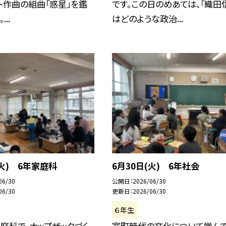
ト作曲の組曲「惑星」を鑑
です。この日のめあては、「織田
..
はどのような政治...
(火) 6年家庭科
6月30日(火) 6年社会
06/30
公開日
2026/06/30
06/30
更新日
2026/06/30
６年生
庭科で、ナップザックづく
室町時代の文化について学ん