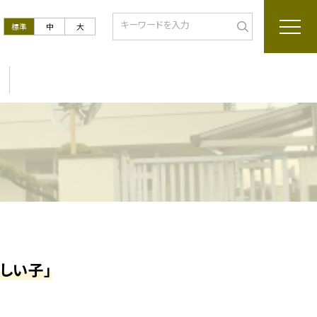
標準
中
大
しい子」