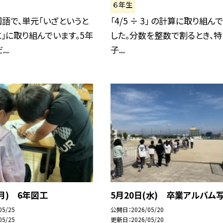
６年生
語で、単元「いざというと
「4/5 ÷ 3」 の計算に取り組ん
」に取り組んでいます。5年
した。分数を整数で割るとき、特
..
子...
(月) 6年図工
5月20日(水) 卒業アルバム
05/25
公開日
2026/05/20
05/25
更新日
2026/05/20