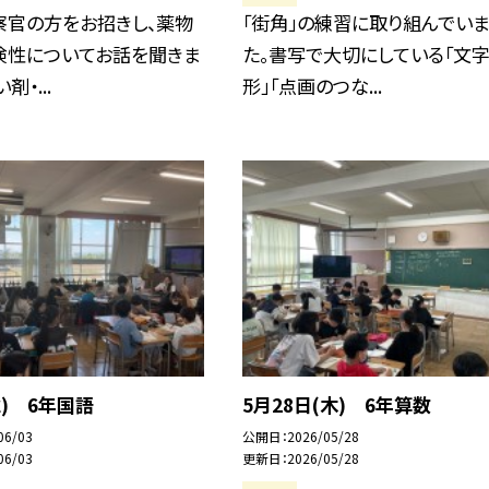
察官の方をお招きし、薬物
「街角」の練習に取り組んでいま
険性についてお話を聞きま
た。書写で大切にしている「文
剤・...
形」「点画のつな...
水) 6年国語
5月28日(木) 6年算数
06/03
公開日
2026/05/28
06/03
更新日
2026/05/28