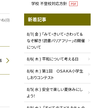
学校 不登校対応方針
PDF
新着記事
ね(0)
8/7( 金 ) 「みて・きいて・さわって＆
なぞ解き！読書バリアフリー」の開催
について
8/6( 木 ) 平和について考える日
事
8/6( 木 ) 第１回 ＯＳＡＫＡ小学生
しおりコンテスト
8/5( 水 ) 安全で楽しい夏休みにし
よう！
8/5( 水 ) 「すべての子どもたちへの