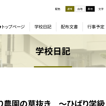
配色
通常
白地
黒地
文字
トップページ
学校日記
配布文書
行事予定
学校日記
ばり農園の草抜き 〜ひばり学級