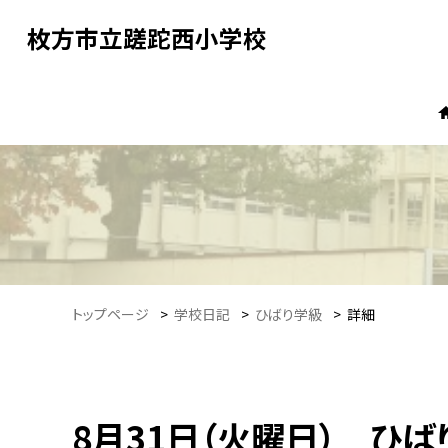
枚方市立蹉跎西小学校
トップページ
>
学校日記
>
ひばり学級
>
詳細
8月31日（火曜日） ひ