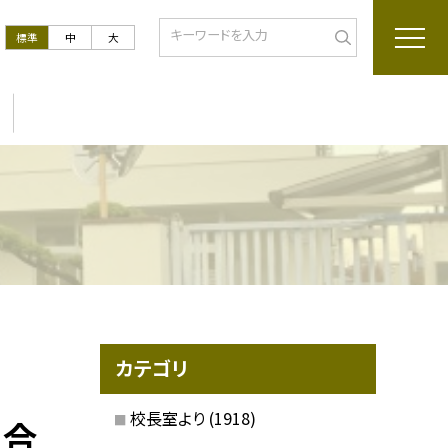
標準
中
大
カテゴリ
校長室より
(1918)
 合