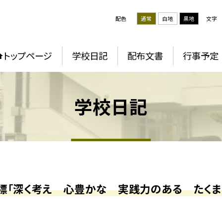
配色
通常
白地
黒地
文字
トップページ
学校日記
配布文書
行事予定
学校日記
標「深く考え 心豊かな 実践力のある たくま