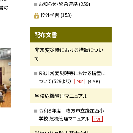
お知らせ・緊急連絡
(259)
書の
校外学習
(153)
配布文書
非常変災時における措置につい
て
Ｒ8非常変災時等における措置に
ついて(529より）
(4 MB)
PDF
学校危機管理マニュアル
令和８年度 枚方市立蹉跎西小
学校 危機管理マニュアル
PDF