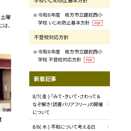
学校いじめ防止基本方針
令和８年度 枚方市立蹉跎西小
、土曜
学校 いじめ防止基本方針
PDF
には、
不登校対応方針
令和８年度 枚方市立蹉跎西小
学校 不登校対応方針
PDF
新着記事
8/7( 金 ) 「みて・きいて・さわって＆
なぞ解き！読書バリアフリー」の開催
について
室
8/6( 木 ) 平和について考える日