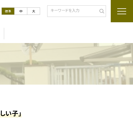
標準
中
大
しい子」