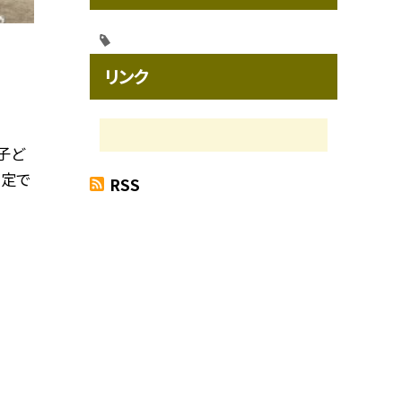
リンク
子ど
測定で
RSS